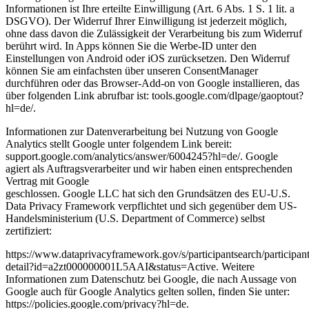
Informationen ist Ihre erteilte Einwilligung (Art. 6 Abs. 1 S. 1 lit. a
DSGVO). Der Widerruf Ihrer Einwilligung ist jederzeit möglich,
ohne dass davon die Zulässigkeit der Verarbeitung bis zum Widerruf
berührt wird. In Apps können Sie die Werbe-ID unter den
Einstellungen von Android oder iOS zurücksetzen. Den Widerruf
können Sie am einfachsten über unseren ConsentManager
durchführen oder das Browser-Add-on von Google installieren, das
über folgenden Link abrufbar ist: tools.google.com/dlpage/gaoptout?
hl=de/.
Informationen zur Datenverarbeitung bei Nutzung von Google
Analytics stellt Google unter folgendem Link bereit:
support.google.com/analytics/answer/6004245?hl=de/. Google
agiert als Auftragsverarbeiter und wir haben einen entsprechenden
Vertrag mit Google
geschlossen. Google LLC hat sich den Grundsätzen des EU-U.S.
Data Privacy Framework verpflichtet und sich gegenüber dem US-
Handelsministerium (U.S. Department of Commerce) selbst
zertifiziert:
https://www.dataprivacyframework.gov/s/participantsearch/participant
detail?id=a2zt000000001L5AAI&status=Active. Weitere
Informationen zum Datenschutz bei Google, die nach Aussage von
Google auch für Google Analytics gelten sollen, finden Sie unter:
https://policies.google.com/privacy?hl=de.