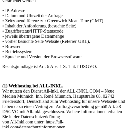
verarbeitet werden.
• IP-Adresse
• Datum und Uhrzeit der Anfrage
• Zeitzonendifferenz zur Greenwich Mean Time (GMT)
• Inhalt der Anforderung (besuchte Seite)
• Zugriffsstatus/HTTP-Statuscode
• jeweils übertragene Datenmenge
• vorher besuchte Seite Website (Referrer-URL),
• Browser
• Betriebssystem
• Sprache und Version der Browsersoftware.
Rechtsgrundlage ist Art. 6 Abs. 1 S. 1 lit. f DSGVO.
(1) Webhosting bei ALL-INKL.
Wir nutzen den Dienst All-Inkl. der ALL-INKL.COM – Neue
Medien Münnich, Inh. René Münnich, Hauptstraße 68, 02742
Friedersdorf, Deutschland zum Webhosting für unsere Webseite und
haben dazu einen Vertrag zur Auftragsverarbeitung gemäß Art. 28
DSGVO mit All-inkl. geschlossen. Weitere Informationen erhalten
Sie in der Datenschutzerklärung
von All-Inkl.com unter: https://all-
inkl.com/datenschutzinformationen.