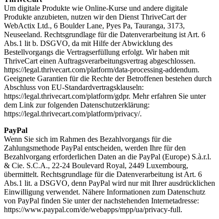
Um digitale Produkte wie Online-Kurse und andere digitale
Produkte anzubieten, nutzen wir den Dienst ThriveCart der
WebActix Ltd., 6 Boulder Lane, Pyes Pa, Tauranga, 3173,
Neuseeland. Rechtsgrundlage für die Datenverarbeitung ist Art. 6
Abs.1 lit b. DSGVO, da mit Hilfe der Abwicklung des
Bestellvorgangs die Vertragserfüllung erfolgt. Wir haben mit
ThriveCart einen Auftragsverarbeitungsvertrag abgeschlossen.
https://legal.thrivecart.com/platform/data-processing-addendum.
Geeignete Garantien für die Rechte der Betroffenen bestehen durch
Abschluss von EU-Standardvertragsklauseln:
https://legal.thrivecart.com/platform/gdpr. Mehr erfahren Sie unter
dem Link zur folgenden Datenschutzerklärung:
https://legal.thrivecart.com/platform/privacy/.
PayPal
Wenn Sie sich im Rahmen des Bezahlvorgangs für die
Zahlungsmethode PayPal entscheiden, werden Ihre für den
Bezahlvorgang erforderlichen Daten an die PayPal (Europe) S.à.r.l.
& Cie. S.C.A., 22-24 Boulevard Royal, 2449 Luxembourg,
übermittelt. Rechtsgrundlage für die Datenverarbeitung ist Art. 6
Abs.1 lit. a DSGVO, denn PayPal wird nur mit Ihrer ausdrücklichen
Einwilligung verwendet. Nähere Informationen zum Datenschutz
von PayPal finden Sie unter der nachstehenden Internetadresse:
https://www.paypal.com/de/webapps/mpp/ua/privacy-full.