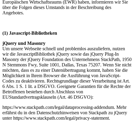
Europäischen Wirtschaftsraums (EWR) haben, informieren wir Sie
über die Folgen dieses Umstands in der Beschreibung des
Angebotes.
(1) Javascript-Bibliotheken
jQuery und Masonry
Um unsere Webseite schnell und problemlos auszuliefern, nutzen
wir die JavascriptBibliothek jQuery sowie das jQuery Plug-In
Masonry der jQuery Foundation des Unternehmens StackPath, 1950
N Stemmons Fwy, Suite 1001, Dallas, Texas 75207. Wenn Sie nicht
möchten, dass es zu einer Datenübertragung kommt, haben Sie die
Möglichkeit in Ihrem Browser die Ausführung von JavaScript-
Codes zu deaktivieren. Rechtsgrundlage dieser Verarbeitung ist Art.
6 Abs. 1 S. 1 lit. a DSGVO. Geeignete Garantien für die Rechte der
Betroffenen bestehen durch Abschluss von
EUStandardvertragsklauseln (Art. 46 DSGVO):
https://www.stackpath.com/legal/dataprocessing-addendum. Mehr
erfährst du in den Datenschutzhinweisen von Stackpath zu jQuery
unter https://www.stackpath.com/legal/privacy-statement.