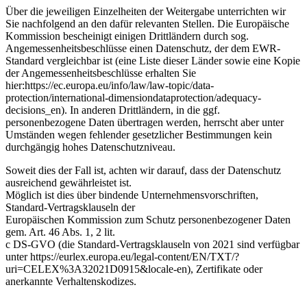
Über die jeweiligen Einzelheiten der Weitergabe unterrichten wir
Sie nachfolgend an den dafür relevanten Stellen. Die Europäische
Kommission bescheinigt einigen Drittländern durch sog.
Angemessenheitsbeschlüsse einen Datenschutz, der dem EWR-
Standard vergleichbar ist (eine Liste dieser Länder sowie eine Kopie
der Angemessenheitsbeschlüsse erhalten Sie
hier:https://ec.europa.eu/info/law/law-topic/data-
protection/international-dimensiondataprotection/adequacy-
decisions_en). In anderen Drittländern, in die ggf.
personenbezogene Daten übertragen werden, herrscht aber unter
Umständen wegen fehlender gesetzlicher Bestimmungen kein
durchgängig hohes Datenschutzniveau.
Soweit dies der Fall ist, achten wir darauf, dass der Datenschutz
ausreichend gewährleistet ist.
Möglich ist dies über bindende Unternehmensvorschriften,
Standard-Vertragsklauseln der
Europäischen Kommission zum Schutz personenbezogener Daten
gem. Art. 46 Abs. 1, 2 lit.
c DS-GVO (die Standard-Vertragsklauseln von 2021 sind verfügbar
unter https://eurlex.europa.eu/legal-content/EN/TXT/?
uri=CELEX%3A32021D0915&locale-en), Zertifikate oder
anerkannte Verhaltenskodizes.